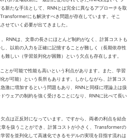
る新たな手法として、RNNとは完全に異なるアプローチを取
、Transformerにも解決すべき問題が存在しています。そこ
化させていく必要が出てきました。
う。RNNは、文章の長さにほとんど制約がなく、計算コストも
かし、以前の入力を正確に記憶することが難しく（長期依存性
とも難しい（学習並列化が困難）という欠点も存在します。
を捉えることが可能で性能も高いという利点があります。また、学習
列化が可能）という長所もあります。しかしながら、計算コス
急激に増加するという問題もあり、RNNと同様に理論上は扱
ドウェアの制約を強く受けることになり、RNNに比べて長い
。
と欠点は正反対になっています。ですから、両者の利点を結合
を扱うことができ、計算コストが小さく、Transformerの
に学習を並列化して高速化できるモデルの実現を目指す流れは