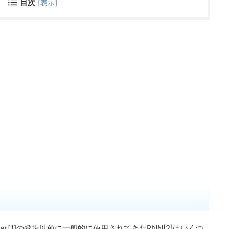
目次
[
表示
]
mer[1]の登場以前に一般的に使用されてきたRNN[2]はいくつ