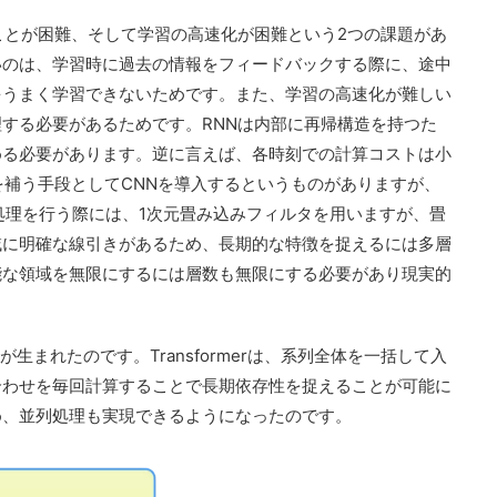
ことが困難、そして学習の高速化が困難という2つの課題があ
いのは、学習時に過去の情報をフィードバックする際に、途中
をうまく学習できないためです。また、学習の高速化が難しい
する必要があるためです。RNNは内部に再帰構造を持つた
める必要があります。逆に言えば、各時刻での計算コストは小
を補う手段としてCNNを導入するというものがありますが、
処理を行う際には、1次元畳み込みフィルタを用いますが、畳
域に明確な線引きがあるため、長期的な特徴を捉えるには多層
能な領域を無限にするには層数も無限にする必要があり現実的
rが生まれたのです。Transformerは、系列全体を一括して入
合わせを毎回計算することで長期依存性を捉えることが可能に
め、並列処理も実現できるようになったのです。