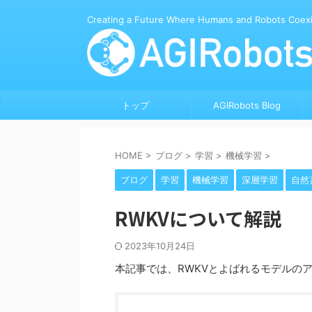
Creating a Future Where Humans and Robots Coexi
トップ
AGIRobots Blog
HOME
>
ブログ
>
学習
>
機械学習
>
ブログ
学習
機械学習
深層学習
自然
RWKVについて解説
2023年10月24日
本記事では、RWKVとよばれるモデルの