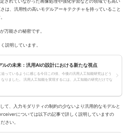
ともと想定されていなかった画像処理や強化学習などの領域でも高い
広さは、汎用性の高いモデルアーキテクチャを持っていること
す。
低さが万能さの秘密です。
しく説明しています。
デルの未来：汎用AIの設計における新たな視点
に迫っているように感じる今日この頃、今後の汎用人工知能研究はどう
くなりました。 汎用人工知能を実現するには、人工知能の研究だけでな
さを活用して、入力モダリティの制約の少ないより汎用的なモデルと
。Perceiverについては以下の記事で詳しく説明していますの
ください。