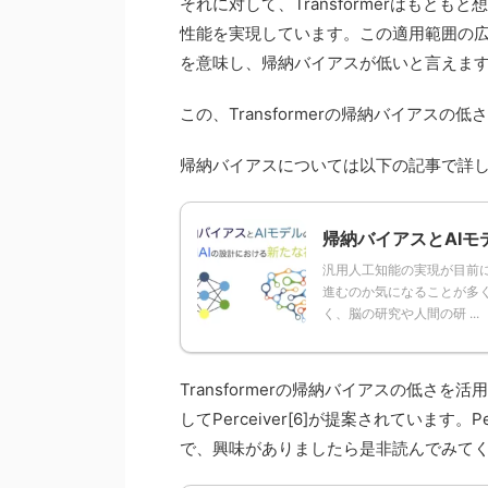
それに対して、Transformerはも
性能を実現しています。この適用範囲の
を意味し、帰納バイアスが低いと言えま
この、Transformerの帰納バイアスの
帰納バイアスについては以下の記事で詳
帰納バイアスとAIモ
汎用人工知能の実現が目前
進むのか気になることが多
く、脳の研究や人間の研 ...
Transformerの帰納バイアスの低
してPerceiver[6]が提案されています
で、興味がありましたら是非読んでみて