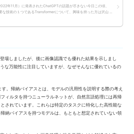
022年11月）に発表されたChatGPTの話題が尽きない今日この頃、
要な技術の１つであるTransformerについて、興味を持った方は沢山 ...
ために登場しましたが、後に画像認識でも優れた結果を示しまし
のこのような万能性に注目していますが、なぜそんなに優れているの
ります。帰納バイアスとは、モデルの汎用性を説明する際の考え
間フィルタを持つニューラルネットが、自然言語処理には再帰
るとされています。これらは特定のタスクに特化した高性能な
い帰納バイアスを持つモデルは、もともと想定されていない領
。