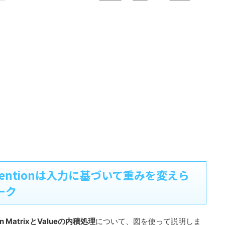
ct Attentionは入力に基づいて重みを変えら
ーク
ion MatrixとValueの内積処理
について、図を使って説明しま