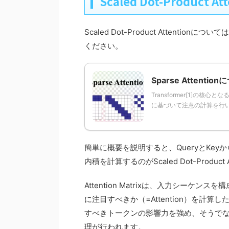
Scaled Dot-Product At
Scaled Dot-Product Atten
ください。
Sparse Atten
Transformer[1]の核
に基づいて注意の計算を行います
簡単に概要を説明すると、QueryとKeyからA
内積を計算するのがScaled Dot-Product A
Attention Matrixは、入力シー
に注目すべきか（=Attention）を計算したも
すべきトークンの影響力を強め、そうで
理が行われます。