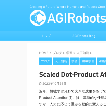
Creating a Future Where Humans and Robots Coexi
トップ
AGIRobots Blog
HOME
>
ブログ
>
学習
>
人工知能
>
ブログ
人工知能
学習
機械学習
深層
Scaled Dot-Produ
2023年10月24日
近年、機械学習分野で大きな成果をあげているTr
Product Attention[1]には、
すが、入力に応じて重みを動的に変える