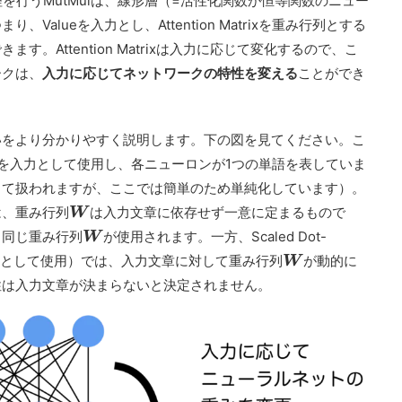
eの内積処理を行うMutMulは、線形層（=活性化関数が恒等関数のニュー
alueを入力とし、Attention Matrixを重み行列とする
。Attention Matrixは入力に応じて変化するので、こ
ークは、
入力に応じてネットワークの特性を変える
ことができ
いをより分かりやすく説明します。下の図を見てください。こ
ent."）を入力として使用し、各ニューロンが1つの単語を表していま
して扱われますが、ここでは簡単のため単純化しています）。
は、重み行列
は入力文章に依存せず一意に定まるもので
W
も同じ重み行列
が使用されます。一方、Scaled Dot-
W
Attentionとして使用）では、入力文章に対して重み行列
が動的に
W
性は入力文章が決まらないと決定されません。