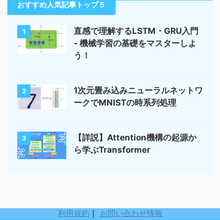
おすすめ人気記事トップ５
直感で理解するLSTM・GRU入門
1
- 機械学習の基礎をマスターしよ
う！
1次元畳み込みニューラルネットワ
2
ークでMNISTの時系列処理
【詳説】Attention機構の起源か
3
ら学ぶTransformer
利用規約
｜
お問い合わせ情報